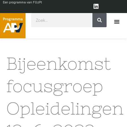
Een programma van FGzPt
Bijeenkomst
focusgroep
Opleidelingen