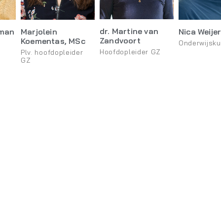
dr. Martine van
rman
Marjolein
Nica Weije
Zandvoort
Koementas, MSc
Onderwijsku
Hoofdopleider GZ
Plv. hoofdopleider
GZ