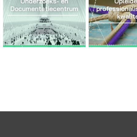
Onderzoeks- en
Opleide
Documentatiecentrum
professionali
kwalit