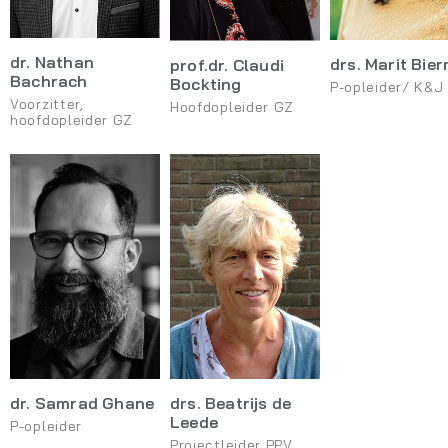
dr. Nathan
drs. Marit Bie
prof.dr. Claudi
Bachrach
Bockting
P-opleider/ K&J
Voorzitter,
Hoofdopleider GZ
hoofdopleider GZ
dr. Samrad Ghane
drs. Beatrijs de
Leede
P-opleider
Projectleider PPV