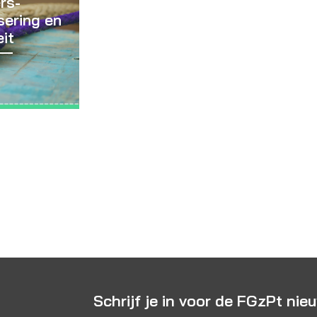
rs-
sering en
eit
Schrijf je in voor de FGzPt nie