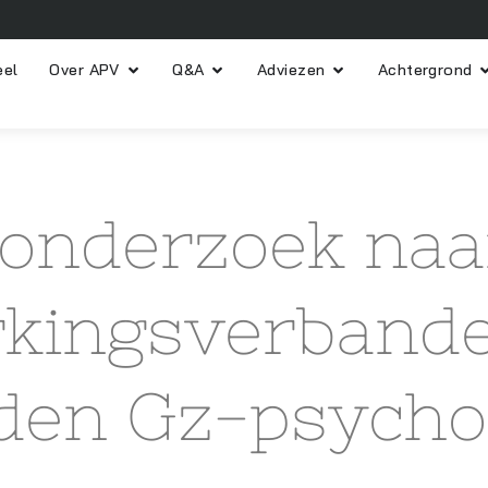
eel
Over APV
Q&A
Adviezen
Achtergrond
 onderzoek naa
kingsverband
iden Gz-psycho