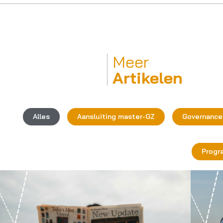
Meer
Artikelen
Alles
Aansluiting master-GZ
Governance
Progr