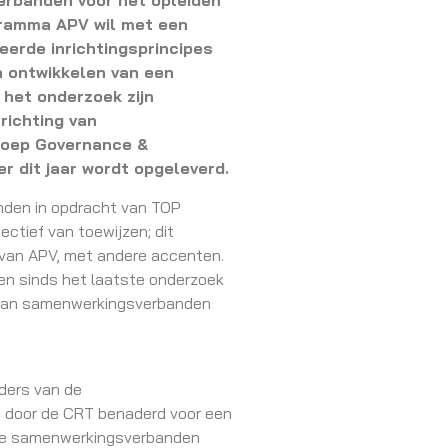
rbanden voor het opleiden
gramma APV wil met een
eerde inrichtingsprincipes
 ontwikkelen van een
het onderzoek zijn
nrichting van
roep Governance &
 dit jaar wordt opgeleverd.
den in opdracht van TOP
ctief van toewijzen; dit
n van APV, met andere accenten.
n sinds het laatste onderzoek
ng van samenwerkingsverbanden
uders van de
 door de CRT benaderd voor een
ende samenwerkingsverbanden