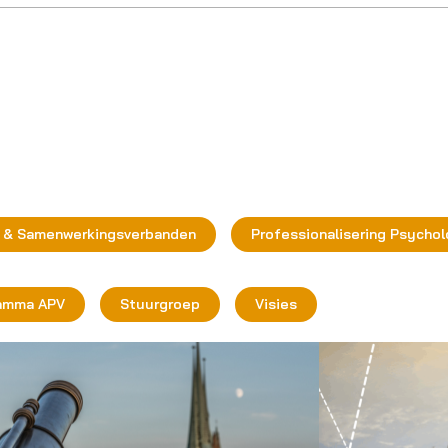
 & Samenwerkingsverbanden
Professionalisering Psychol
amma APV
Stuurgroep
Visies