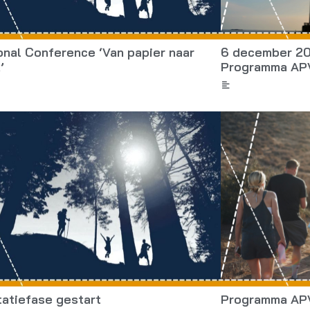
ional Conference ‘Van papier naar
6 december 202
’
Programma AP
atiefase gestart
Programma APV