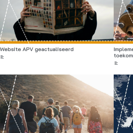
Website APV geactualiseerd
Impleme
toekom