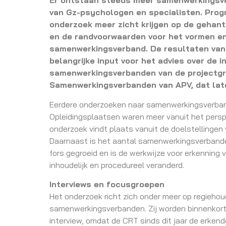
Er ontstaan steeds meer samenwerkingsve
van Gz-psychologen en specialisten. Pro
onderzoek meer zicht krijgen op de gehant
en de randvoorwaarden voor het vormen en
samenwerkingsverband. De resultaten van 
belangrijke input voor het advies over de i
samenwerkingsverbanden van de projectg
Samenwerkingsverbanden van APV, dat later
Eerdere onderzoeken naar samenwerkingsverban
Opleidingsplaatsen waren meer vanuit het perspe
onderzoek vindt plaats vanuit de doelstellinge
Daarnaast is het aantal samenwerkingsverbande
fors gegroeid en is de werkwijze voor erkenni
inhoudelijk en procedureel veranderd.
Interviews en focusgroepen
Het onderzoek richt zich onder meer op regieho
samenwerkingsverbanden. Zij worden binnenkort
interview, omdat de CRT sinds dit jaar de erk