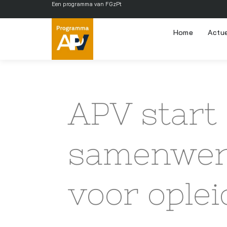
Een programma van FGzPt
Home
Actu
APV start
samenwer
voor ople