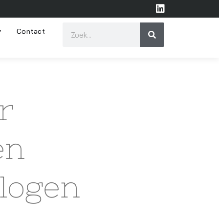
Contact
r
en
logen