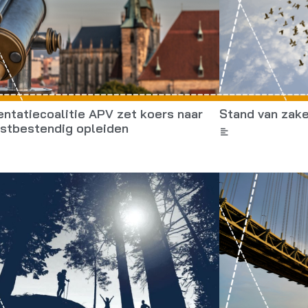
ntatiecoalitie APV zet koers naar
Stand van zake
stbestendig opleiden