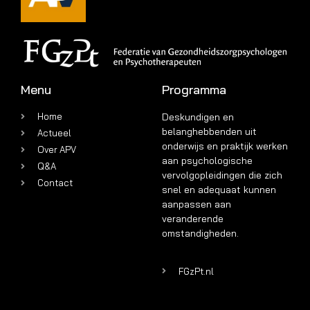
Menu
Programma
Home
Deskundigen en
belanghebbenden uit
Actueel
onderwijs en praktijk werken
Over APV
aan psychologische
Q&A
vervolgopleidingen die zich
Contact
snel en adequaat kunnen
aanpassen aan
veranderende
omstandigheden.
FGzPt.nl