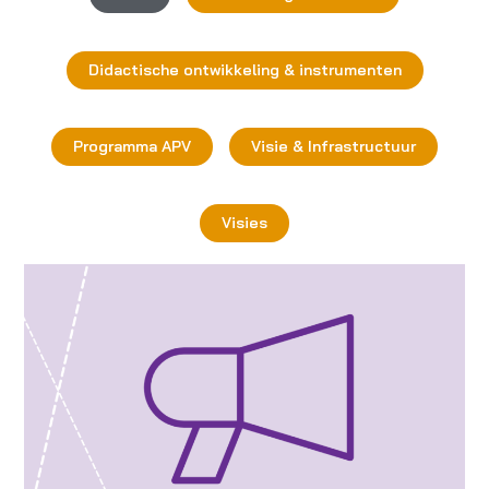
Didactische ontwikkeling & instrumenten
Programma APV
Visie & Infrastructuur
Visies