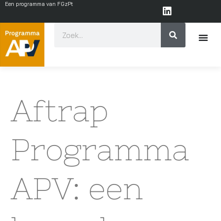
Een programma van FGzPt
Aftrap
Programma
APV: een