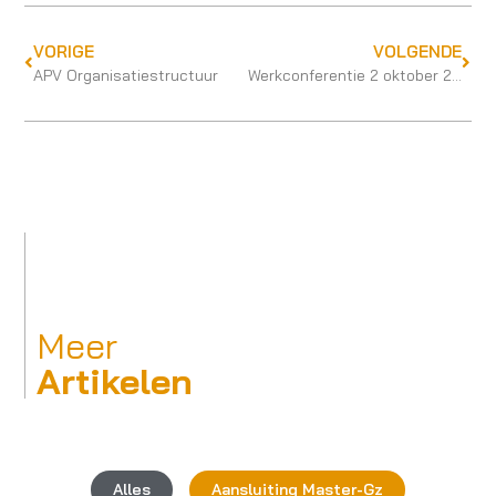
VORIGE
VOLGENDE
APV Organisatiestructuur
Werkconferentie 2 oktober 2020 Online ‘Een leven lang bekwaam’
Meer
Artikelen
Alles
Aansluiting Master-Gz