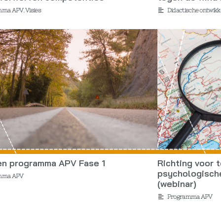
mma APV
,
Visies
Didactische ontwikk
en programma APV Fase 1
Richting voor
psychologisch
mma APV
(webinar)
Programma APV