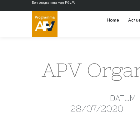
Een programma van FGzPt
Home
Actu
APV Organ
DATUM
28/07/2020