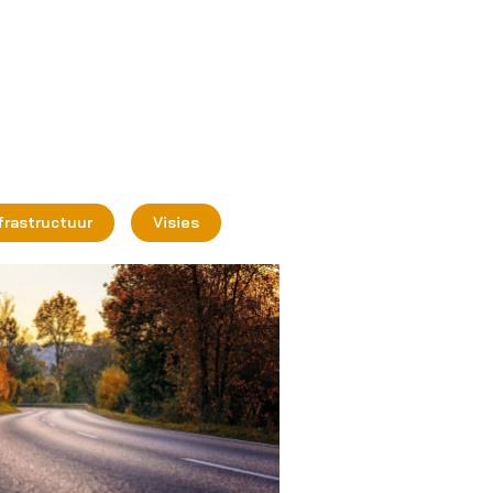
nfrastructuur
Visies