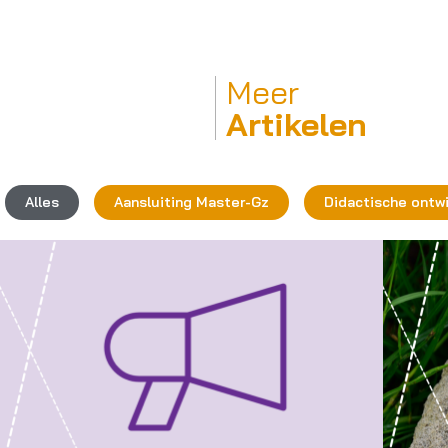
Meer
Artikelen
Alles
Aansluiting Master-Gz
Didactische ontw