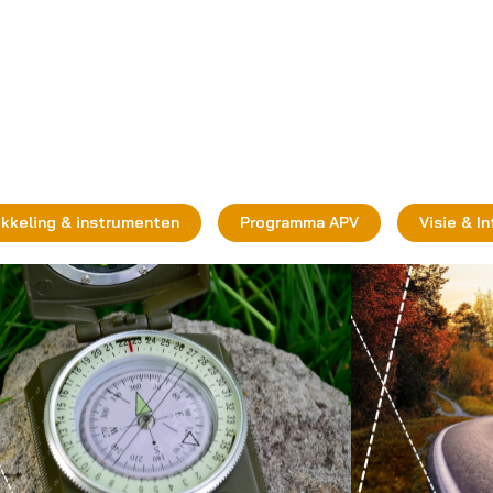
ikkeling & instrumenten
Programma APV
Visie & I