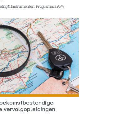
eling & instrumenten
,
Programma APV
 toekomstbestendige
e vervolgopleidingen