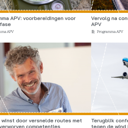
mma APV: voorbereidingen voor
Vervolg na co
gfase
APV
mma APV
Programma APV
 winst door versnelde routes met
Terugblik conf
 verworven competenties
tegen de wind 