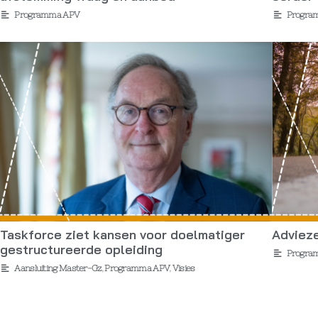
Programma APV
Progra
Taskforce ziet kansen voor doelmatiger
Adviez
gestructureerde opleiding
Progra
Aansluiting Master-Gz
,
Programma APV
,
Visies