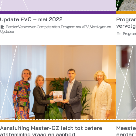
Update EVC – mei 2022
Progra
vervol
Eerder Verworven Competenties
,
Programma APV
,
Verslagen en
Updates
Progra
Aansluiting Master-GZ leidt tot betere
Meeste
afstemming vraag en aanbod
eerder