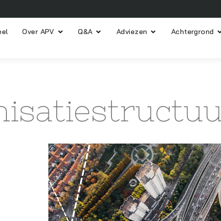
eel
Over APV
Q&A
Adviezen
Achtergrond
isatiestructu