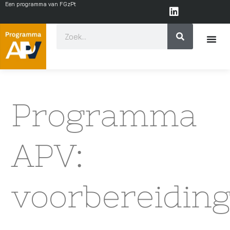
Een programma van FGzPt
Programma
APV:
voorbereidin