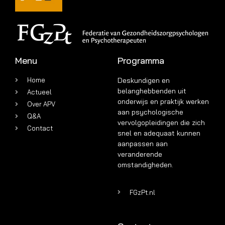
Menu
Programma
Home
Deskundigen en
belanghebbenden uit
Actueel
onderwijs en praktijk werken
Over APV
aan psychologische
Q&A
vervolgopleidingen die zich
Contact
snel en adequaat kunnen
aanpassen aan
veranderende
omstandigheden.
FGzPt.nl