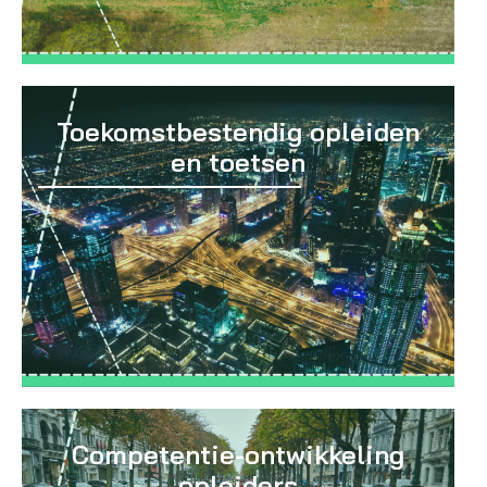
Toekomstbestendig opleiden
en toetsen
Competentie-ontwikkeling
opleiders