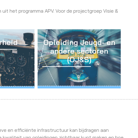
uit het programma APV. Voor de projectgroep Visie &
rheid
Opleiding Jeugd- en
andere sectoren
(OJ&S)
e en efficiënte infrastructuur kan bijdragen aan
de kwaliteit van opleidingen zichtbaar kunt maken en hoe