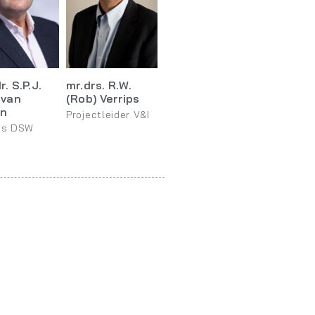
r. S.P.J.
mr.drs. R.W.
 van
(Rob) Verrips
en
Projectleider V&I
ns DSW