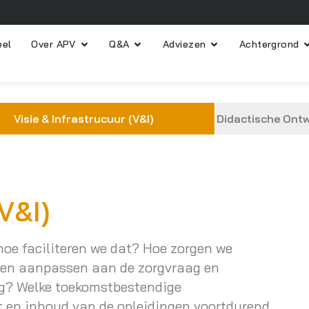
eel
Over APV
Q&A
Adviezen
Achtergrond
Visie & Infrastrucuur (V&I)
Didactische Ontw
V&I)
 hoe faciliteren we dat? Hoe zorgen we
nnen aanpassen aan de zorgvraag en
ng? Welke toekomstbestendige
it en inhoud van de opleidingen voortdurend