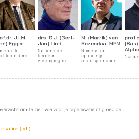
of.dr. J.I.M.
drs. G.J. (Gert-
M. (Marrik) van
prof.d
os) Egger
Jan) Lind
Rozendaal MPM
(Bas)
Alph
mens de
Namens de
Namens de
ofdopleiders
beroeps-
opleidings-
Name
verenigingen
rechtspersonen
rzicht om te zien wie voor je organisatie of groep de
isaties (pdf)