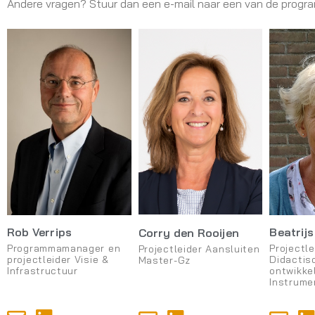
Andere vragen? Stuur dan een e-mail naar een van de prog
Rob Verrips
Beatrij
Corry den Rooijen
Programmamanager en
Projectle
Projectleider Aansluiten
projectleider Visie &
Didactis
Master-Gz
Infrastructuur
ontwikke
Instrume