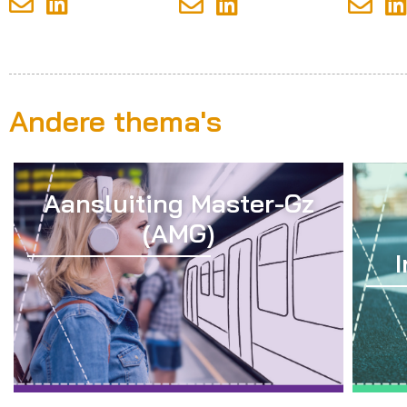
Andere thema's
Aansluiting Master-Gz
(AMG)