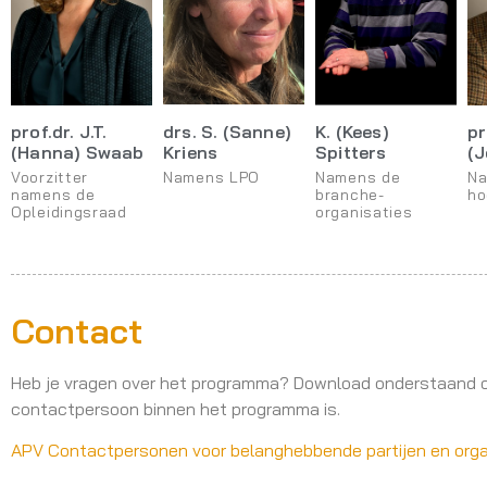
prof.dr. J.T.
drs. S. (Sanne)
K. (Kees)
pr
(Hanna) Swaab
Kriens
Spitters
(J
Voorzitter
Namens LPO
Namens de
Na
namens de
branche-
ho
Opleidingsraad
organisaties
Contact
Heb je vragen over het programma? Download onderstaand ove
contactpersoon binnen het programma is.
APV Contactpersonen voor belanghebbende partijen en organ