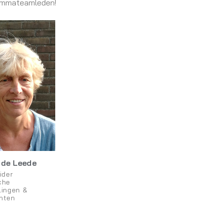
rammateamleden!
s de Leede
ider
che
lingen &
nten