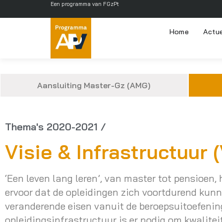
Een programma van FGzPt
Home
Actu
Aansluiting Master-Gz (AMG)
Thema's 2020-2021 /
Visie & Infrastructuur (
‘Een leven lang leren’, van master tot pensioen,
ervoor dat de opleidingen zich voortdurend ku
veranderende eisen vanuit de beroepsuitoefeni
opleidingsinfrastructuur is er nodig om kwalite