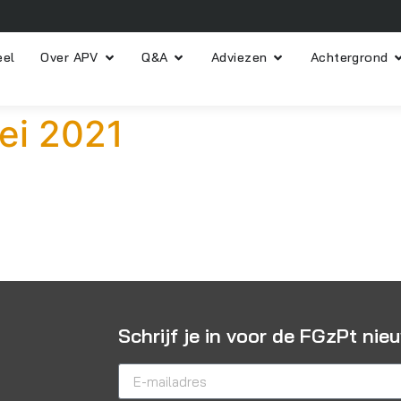
eel
Over APV
Q&A
Adviezen
Achtergrond
mei 2021
Schrijf je in voor de FGzPt nie