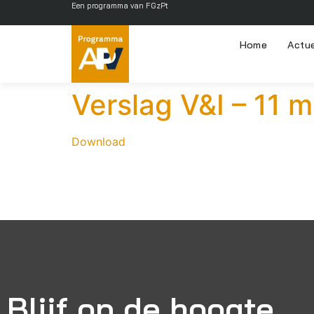
Een programma van FGzPt
Home
Actu
Verslag V&I – 11 
Download
Blijf op de hoogte