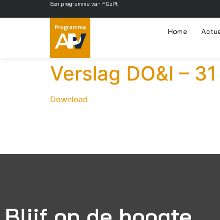
Een programma van FGzPt
Home
Actu
Verslag DO&I – 31
Download
Blijf op de hoogte