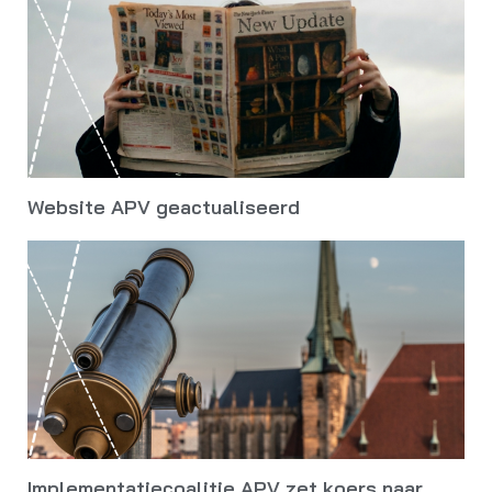
Website APV geactualiseerd
Implementatiecoalitie APV zet koers naar