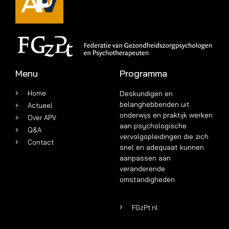
Menu
Programma
Home
Deskundigen en
belanghebbenden uit
Actueel
onderwijs en praktijk werken
Over APV
aan psychologische
Q&A
vervolgopleidingen die zich
Contact
snel en adequaat kunnen
aanpassen aan
veranderende
omstandigheden.
FGzPt.nl