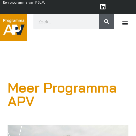
Een programma van FGzPt
Meer Programma
APV