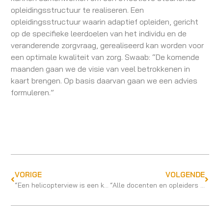
opleidingsstructuur te realiseren. Een
opleidingsstructuur waarin adaptief opleiden, gericht
op de specifieke leerdoelen van het individu en de
veranderende zorgvraag, gerealiseerd kan worden voor
een optimale kwaliteit van zorg. Swaab: “De komende
maanden gaan we de visie van veel betrokkenen in
kaart brengen. Op basis daarvan gaan we een advies
formuleren.”
VORIGE
VOLGENDE
“Een helicopterview is een kwaliteit die we in ons beroepenveld hard nodig hebben”
“Alle docenten en opleiders scholen: daar zit de grote uitdaging”