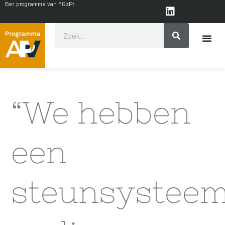
Een programma van FGzPt
“We hebben
een
steunsystee