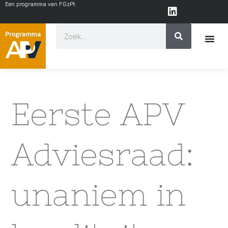
Een programma van FGzPt
Eerste APV
Adviesraad:
unaniem in