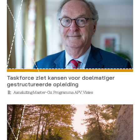
Taskforce ziet kansen voor doelmatiger
gestructureerde opleiding
Aansluiting Master-Gz
,
Programma APV
,
Visies