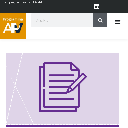
Een programma van FGzPt