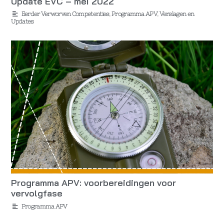
Update EVC – mei 2022
Eerder Verworven Competenties
,
Programma APV
,
Verslagen en
Updates
Programma APV: voorbereidingen voor
vervolgfase
Programma APV