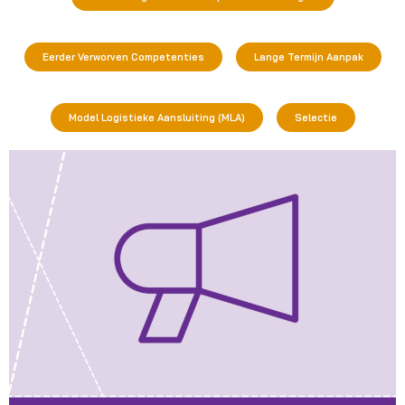
Eerder Verworven Competenties
Lange Termijn Aanpak
Model Logistieke Aansluiting (MLA)
Selectie