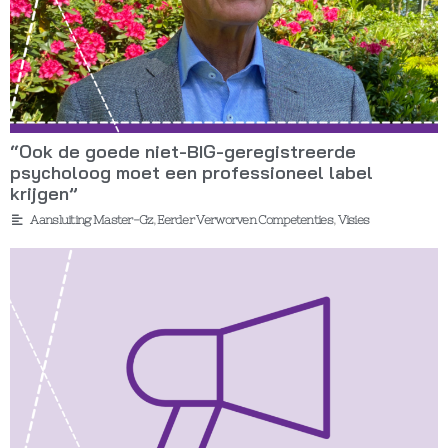
“Ook de goede niet-BIG-geregistreerde
psycholoog moet een professioneel label
krijgen”
Aansluiting Master-Gz
,
Eerder Verworven Competenties
,
Visies