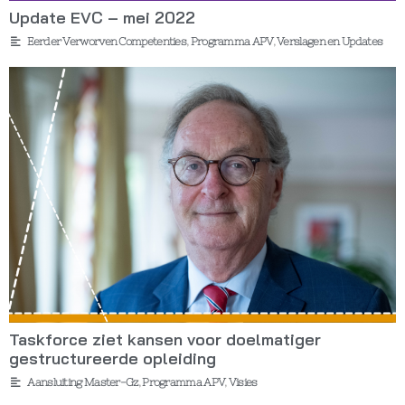
Update EVC – mei 2022
Eerder Verworven Competenties
,
Programma APV
,
Verslagen en Updates
Taskforce ziet kansen voor doelmatiger
gestructureerde opleiding
Aansluiting Master-Gz
,
Programma APV
,
Visies