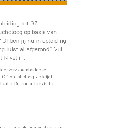
pleiding tot GZ-
sycholoog op basis van
Of ben jij nu in opleiding
ng juist al afgerond? Vul
t Nivel in.
idige werkzaamheden en
ot GZ-psycholoog. Je krijgt
tuatie. De enquête is in te
 op vragen als: Hoeveel master-