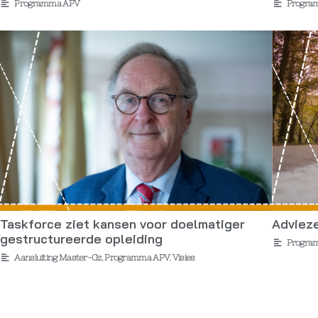
Programma APV
Progra
Taskforce ziet kansen voor doelmatiger
Adviez
gestructureerde opleiding
Progra
Aansluiting Master-Gz
,
Programma APV
,
Visies