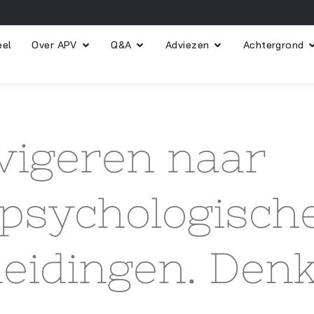
eel
Over APV
Q&A
Adviezen
Achtergrond
igeren naar
 psychologisch
eidingen. Denk