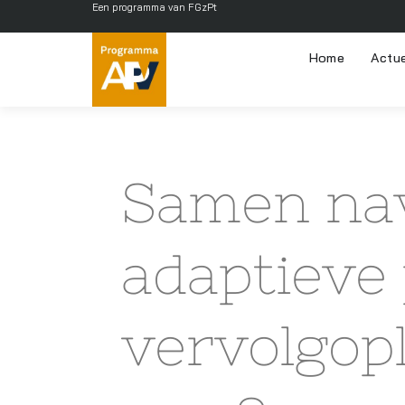
Een programma van FGzPt
Home
Actu
Samen nav
adaptieve
vervolgopl