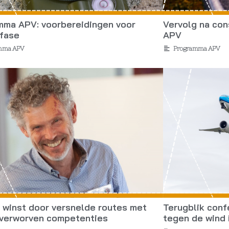
mma APV: voorbereidingen voor
Vervolg na co
gfase
APV
mma APV
Programma APV
 winst door versnelde routes met
Terugblik conf
 verworven competenties
tegen de wind 