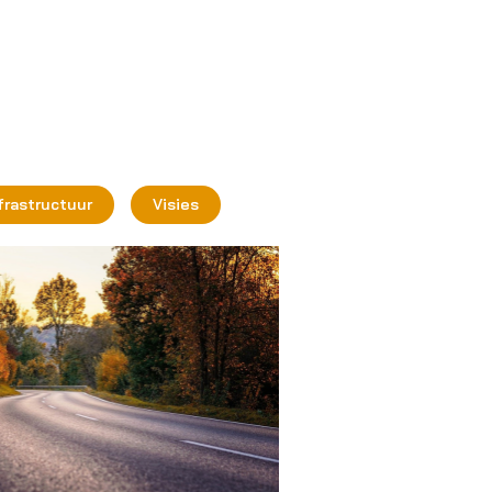
nfrastructuur
Visies