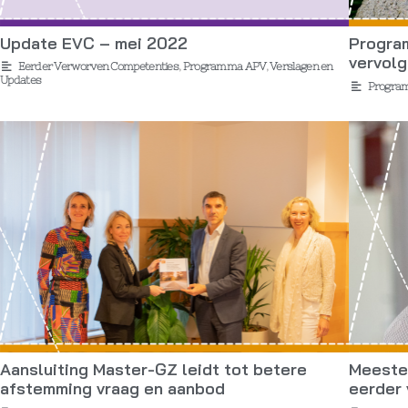
Update EVC – mei 2022
Progra
vervol
Eerder Verworven Competenties
,
Programma APV
,
Verslagen en
Updates
Progra
Aansluiting Master-GZ leidt tot betere
Meeste
afstemming vraag en aanbod
eerder