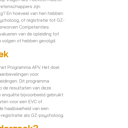
etenschappers zijn
oog? En hoeveel van hen hebben
ycholoog, of registratie tot GZ-
 Verworven Competenties
valueren van de opleiding tot
u volgen of hebben gevolgd.
oek
 het Programma APV. Het doel
aanbevelingen voor
eidingen. Dit programma
op de resultaten van deze
 enquête bijvoorbeeld gebruikt
daten voor een EVC of
n de haalbaarheid van een
G-registratie als GZ-psycholoog.