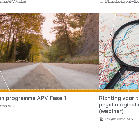
mma APV
,
Visies
Didactische ontwikk
en programma APV Fase 1
Richting voor
psychologisch
mma APV
(webinar)
Programma APV