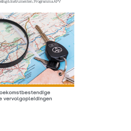
eling & instrumenten
,
Programma APV
 toekomstbestendige
e vervolgopleidingen