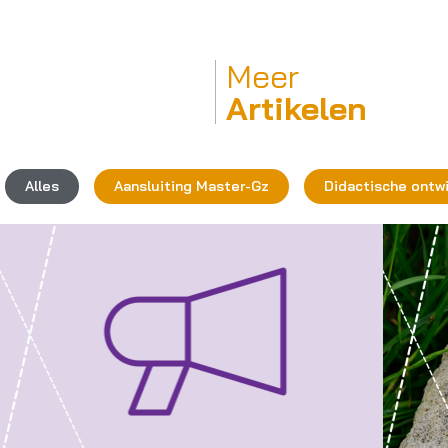
Meer
Artikelen
Alles
Aansluiting Master-Gz
Didactische ontw