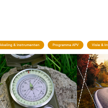
ikkeling & instrumenten
Programma APV
Visie & I