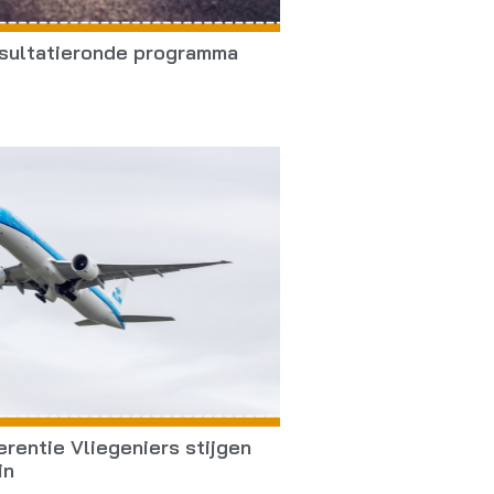
nsultatieronde programma
erentie Vliegeniers stijgen
in