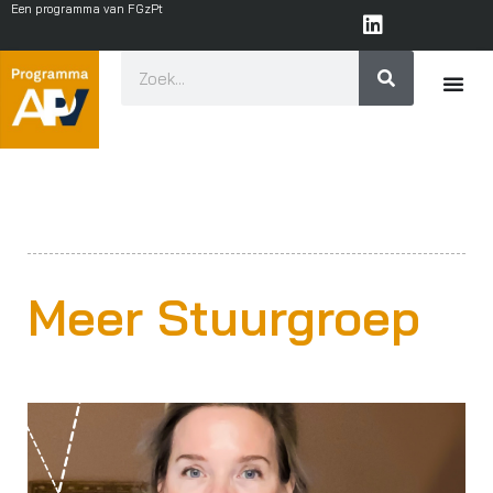
Een programma van FGzPt
Meer Stuurgroep