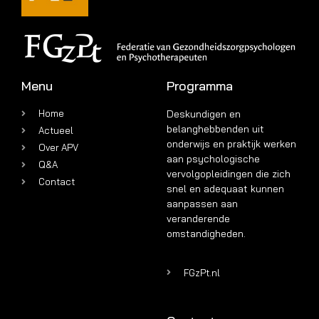
Menu
Programma
Home
Deskundigen en
belanghebbenden uit
Actueel
onderwijs en praktijk werken
Over APV
aan psychologische
Q&A
vervolgopleidingen die zich
Contact
snel en adequaat kunnen
aanpassen aan
veranderende
omstandigheden.
FGzPt.nl