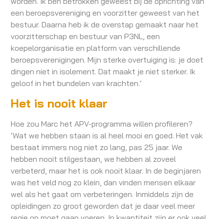
worden. Ik ben betrokken geweest bij de oprichting van
een beroepsvereniging en voorzitter geweest van het
bestuur. Daarna heb ik de overstap gemaakt naar het
voorzitterschap en bestuur van P3NL, een
koepelorganisatie en platform van verschillende
beroepsverenigingen. Mijn sterke overtuiging is: je doet
dingen niet in isolement. Dat maakt je niet sterker. Ik
geloof in het bundelen van krachten.’
Het is nooit klaar
Hoe zou Marc het APV-programma willen profileren?
‘Wat we hebben staan is al heel mooi en goed. Het vak
bestaat immers nog niet zo lang, pas 25 jaar. We
hebben nooit stilgestaan, we hebben al zoveel
verbeterd, maar het is ook nooit klaar. In de beginjaren
was het veld nog zo klein, dan vinden mensen elkaar
wel als het gaat om verbeteringen. Inmiddels zijn de
opleidingen zo groot geworden dat je daar veel meer
regie op moet gaan voeren. In kwantiteit zijn er ook veel