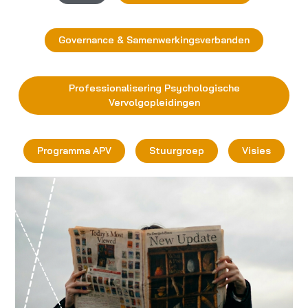
Governance & Samenwerkingsverbanden
Professionalisering Psychologische
Vervolgopleidingen
Programma APV
Stuurgroep
Visies