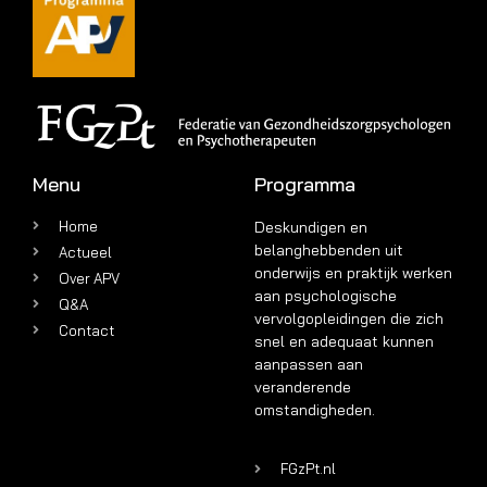
Menu
Programma
Home
Deskundigen en
belanghebbenden uit
Actueel
onderwijs en praktijk werken
Over APV
aan psychologische
Q&A
vervolgopleidingen die zich
Contact
snel en adequaat kunnen
aanpassen aan
veranderende
omstandigheden.
FGzPt.nl