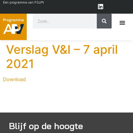
Een programma van FGzPt
Verslag V&I – 7 april
2021
Download
Blijf op de hoogte