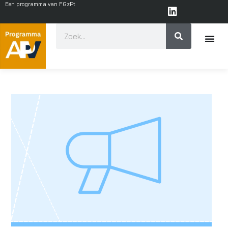
Een programma van FGzPt