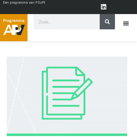
Een programma van FGzPt