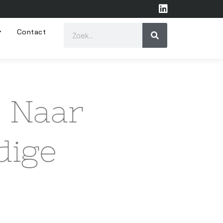
Contact
 Naar
dige