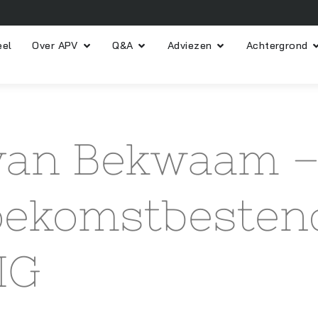
eel
Over APV
Q&A
Adviezen
Achtergrond
van Bekwaam –
oekomstbesten
IG