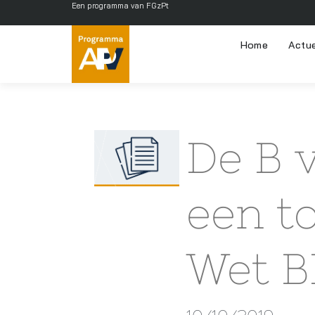
Een programma van FGzPt
Home
Actu
De B 
een t
Wet B