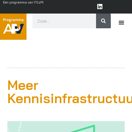
Een programma van FGzPt
Meer
Kennisinfrastructu