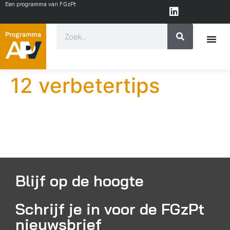
Een programma van FGzPt
12 verbetertips
Blijf op de hoogte
Schrijf je in voor de FGzPt
nieuwsbrief