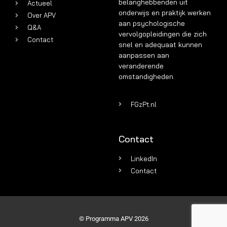
belanghebbenden uit
Actueel
onderwijs en praktijk werken
Over APV
aan psychologische
Q&A
vervolgopleidingen die zich
Contact
snel en adequaat kunnen
aanpassen aan
veranderende
omstandigheden.
FGzPt.nl
Contact
LinkedIn
Contact
© Programma APV 2026